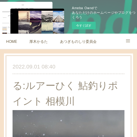
Ameba Owndで
あなただけのホームページやブログをつ
くろう
今すぐ試す
HOME
厚木かるた
あつぎものしり委員会
レッツあつぎアユモ
厚木倶楽部
2022.09.01 08:40
る:ルアーひく 鮎釣りポ
イント 相模川