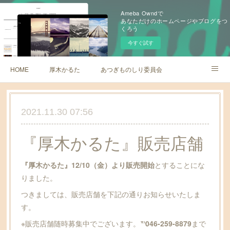
Ameba Owndで
あなただけのホームページやブログをつ
くろう
今すぐ試す
HOME
厚木かるた
あつぎものしり委員会
レッツあつぎアユモ
厚木倶楽部
2021.11.30 07:56
『厚木かるた』販売店舗
『厚木かるた』12/10（金）より販売開始
とすることにな
りました。
つきましては、販売店舗を下記の通りお知らせいたしま
す。
※販売店舗随時募集中でございます。
℡046-259-8879
まで