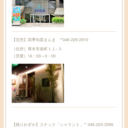
【完売】四季旬菜まんま ℡046-229-2910
［住所］厚木市泉町１１−３
［営業］16：00～0：00
【残りわずか】スナック「シャラント」℡ 046-223-3356