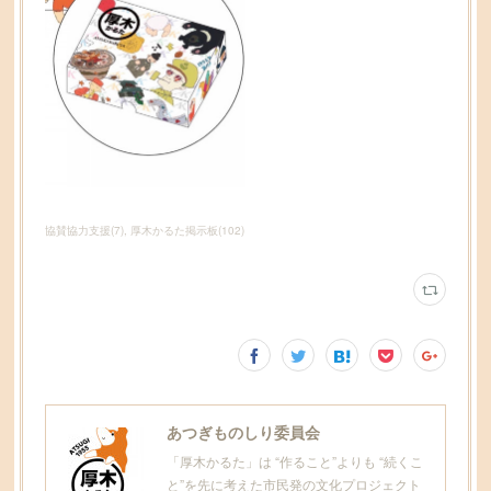
協賛協力支援
(
7
)
厚木かるた掲示板
(
102
)
あつぎものしり委員会
「厚木かるた」は “作ること”よりも “続くこ
と”を先に考えた市民発の文化プロジェクト