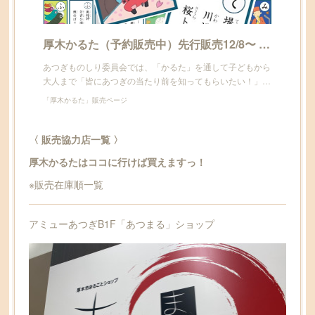
厚木かるた（予約販売中）先行販売12/8〜 | 「厚木かるた」販売ページ powered by BASE
あつぎものしり委員会では、「かるた」を通して子どもから
大人まで「皆にあつぎの当たり前を知ってもらいたい！」…
「厚木かるた」販売ページ
〈 販売協力店一覧 〉
厚木かるたはココに行けば買えますっ！
※販売在庫順一覧
アミューあつぎB1F「あつまる」ショップ