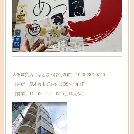
大阪屋質店（はとぽっぽ公園前）℡046-222-0766
［住所］厚木市中町3-4-13OSKビル1F
［営業］11：00～19：00（月曜定休）